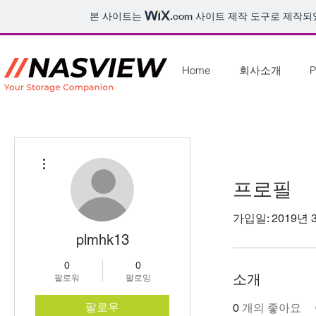
본 사이트는
.com
사이트 제작 도구로 제작되
Home
회사소개
P
더보기
프로필
가입일: 2019년 
plmhk13
0
0
소개
팔로워
팔로잉
팔로우
0
개의 좋아요